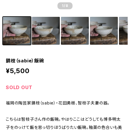
1
/8
錆枝（sabie）飯碗
¥5,500
SOLD OUT
福岡の陶芸家錆枝（sabie）・花田勇樹、智枝子夫妻の器。
こちらは智枝子さん作の飯碗。やはりここはどうしても博多明太
子をのっけて飯を思っ切りほうばりたい飯碗。釉薬の色合いも美